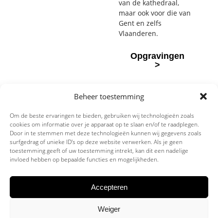
van de kathedraal,
maar ook voor die van
Gent en zelfs
Vlaanderen.
Opgravingen
>
Beheer toestemming
Om de beste ervaringen te bieden, gebruiken wij technologieën zoals
cookies om informatie over je apparaat op te slaan en/of te raadplegen.
Onvoltooid
Links
Door in te stemmen met deze technologieën kunnen wij gegevens zoals
Follow
surfgedrag of unieke ID's op deze website verwerken. Als je geen
Verleden
toestemming geeft of uw toestemming intrekt, kan dit een nadelige
us
Tijd
Login
invloed hebben op bepaalde functies en mogelijkheden.
Kerkstraat 2
Privacy
8750
Beleid
Accepteren
Wingene
Weiger